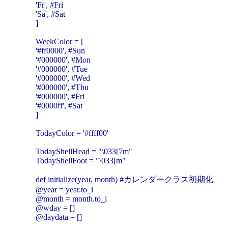
'Fr', #Fri
'Sa', #Sat
]
WeekColor = [
'#ff0000', #Sun
'#000000', #Mon
'#000000', #Tue
'#000000', #Wed
'#000000', #Thu
'#000000', #Fri
'#0000ff', #Sat
]
TodayColor = '#ffff00'
TodayShellHead = "\033[7m"
TodayShellFoot = "\033[m"
def initialize(year, month) #カレンダークラス初期化
@year = year.to_i
@month = month.to_i
@wday = []
@daydata = []