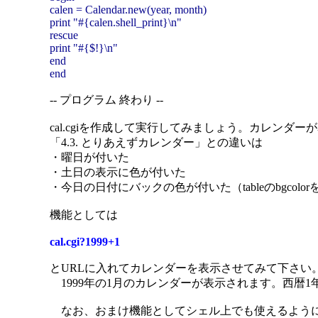
calen = Calendar.new(year, month)
print "#{calen.shell_print}\n"
rescue
print "#{$!}\n"
end
end
-- プログラム 終わり --
cal.cgiを作成して実行してみましょう。カレンダ
「4.3. とりあえずカレンダー」との違いは
・曜日が付いた
・土日の表示に色が付いた
・今日の日付にバックの色が付いた（tableのbgcol
機能としては
cal.cgi?1999+1
とURLに入れてカレンダーを表示させてみて下さい
1999年の1月のカレンダーが表示されます。西暦1年
なお、おまけ機能としてシェル上でも使えるよう