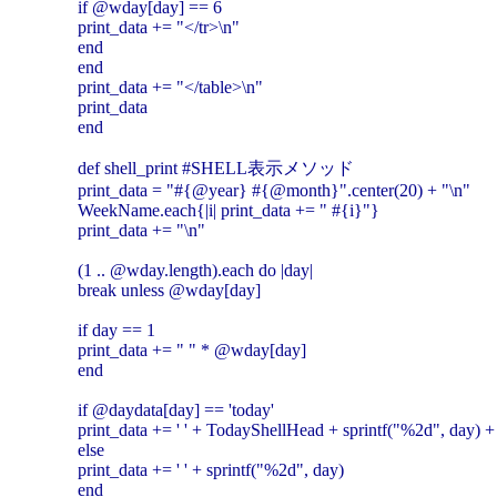
if @wday[day] == 6
print_data += "</tr>\n"
end
end
print_data += "</table>\n"
print_data
end
def shell_print #SHELL表示メソッド
print_data = "#{@year} #{@month}".center(20) + "\n"
WeekName.each{|i| print_data += " #{i}"}
print_data += "\n"
(1 .. @wday.length).each do |day|
break unless @wday[day]
if day == 1
print_data += " " * @wday[day]
end
if @daydata[day] == 'today'
print_data += ' ' + TodayShellHead + sprintf("%2d", day) 
else
print_data += ' ' + sprintf("%2d", day)
end