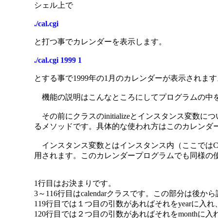
シェル上で
./cal.cgi
と打つ事でカレンダーを表示します。
./cal.cgi 1999 1
とする事で1999年の1月のカレンダーが表示されます
機能の説明はこんなところにしてプログラムの中
その前にクラスのinitializeとインスタンス変数に
るメソッドです。具体的な使われ方はこのカレンダープロ
インスタンス変数とはインスタンス内（ここではCalen
用されます。このカレンダープログラムでも同様の
1行目はお決まりです。
3～116行目はcalendarクラスです。この部分は後か
119行目では１つ目の引数があればそれをyearに入
120行目では２つ目の引数があればそれをmonthに入