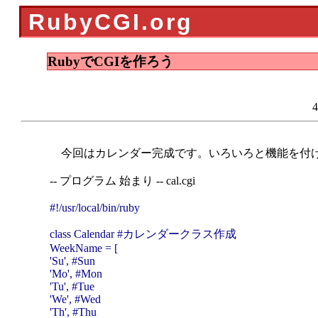
RubyCGI.org
RubyでCGIを作ろう
今回はカレンダー完成です。いろいろと機能を付け
-- プログラム 始まり -- cal.cgi
#!/usr/local/bin/ruby
class Calendar #カレンダークラス作成
WeekName = [
'Su', #Sun
'Mo', #Mon
'Tu', #Tue
'We', #Wed
'Th', #Thu