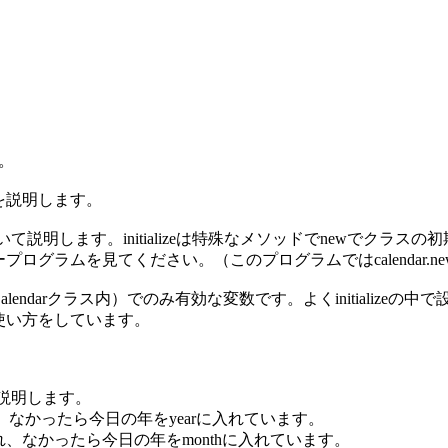
。
を説明します。
ついて説明します。initializeは特殊なメソッドでnewでクラ
グラムを見てください。（このプログラムではcalendar.n
darクラス内）でのみ有効な変数です。よくinitializeの
使い方をしています。
ら説明します。
れ、なかったら今日の年をyearに入れています。
れ、なかったら今日の年をmonthに入れています。