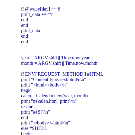
if @wday[day] == 6
print_data += "\n"
end
end
print_data
end
end
year = ARGV.shift || Time.now.year
month = ARGV.shift || Time.now.month
if ENV['REQUEST_METHOD'] #HTML
print "Content-type: text/html\n\n"
print "<html><body>\n"
begin
calen = Calendar.new(year, month)
print "#{calen.html_print}\n"
rescue
print "#{$!}\n"
end
print "</body></html>\n"
else #SHELL
begin