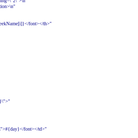
ding=\"2\">\n"
ion>\n"
eekName[i]}</font></th>"
}\">"
\">#{day}</font></td>"