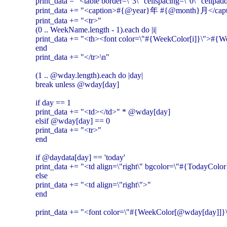
print_data = "<table border=\"3\" cellspacing=\"0\" cellpad
print_data += "<caption>#{@year}年 #{@month}月</capt
print_data += "<tr>"
(0 .. WeekName.length - 1).each do |i|
print_data += "<th><font color=\"#{WeekColor[i]}\">#{W
end
print_data += "</tr>\n"
(1 .. @wday.length).each do |day|
break unless @wday[day]
if day == 1
print_data += "<td></td>" * @wday[day]
elsif @wday[day] == 0
print_data += "<tr>"
end
if @daydata[day] == 'today'
print_data += "<td align=\"right\" bgcolor=\"#{TodayColor
else
print_data += "<td align=\"right\">"
end
print_data += "<font color=\"#{WeekColor[@wday[day]]}