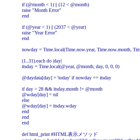
if (@month < 1) || (12 < @month)
raise "Month Error"
end
if (@year < 1) || (2037 < @year)
raise "Year Error"
end
nowday = Time.local(Time.now.year, Time.now.month, Time
(1..31).each do |day|
itsday = Time.local(@year, @month, day, 0, 0, 0)
@daydata[day] = 'today' if nowday == itsday
if day > 28 && itsday.month != @month
@wday[day] = nil
else
@wday[day] = itsday.wday
end
end
end
def html_print #HTML表示メソッド